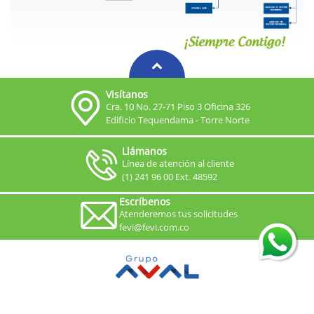
Visítanos
Cra. 10 No. 27-71 Piso 3 Oficina 326
Edificio Tequendama - Torre Norte
Llámanos
Línea de atención al cliente
(1) 241 96 00 Ext. 48592
Escríbenos
Atenderemos tus solicitudes
fevi@fevi.com.co